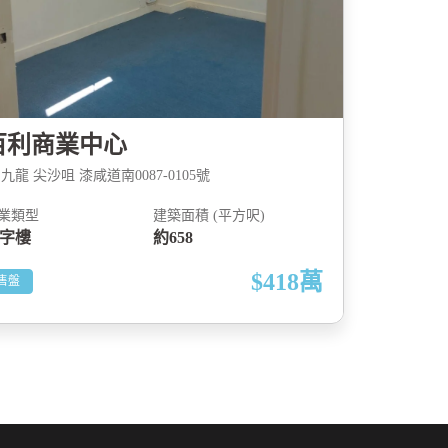
百利商業中心
九龍 尖沙咀 漆咸道南0087-0105號
業類型
建築面積 (平方呎)
字樓
約658
$418
萬
售盤