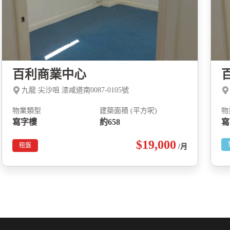
百利商業中心
九龍 尖沙咀 漆咸道南0087-0105號
物業類型
建築面積 (平方呎)
物
寫字樓
約658
寫
$19,000
租盤
/月