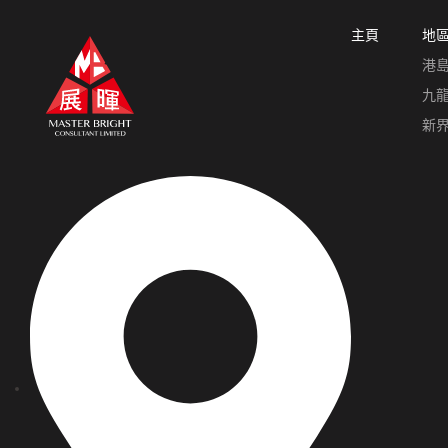
主頁
地
港
九
新