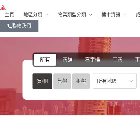
主頁
地區分類
物業類型分類
樓市資訊
聯絡我們
所有
商舖
寫字樓
工商
車
所有地區
買/租
售盤
租盤