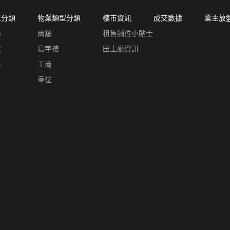
區分類
物業類型分類
樓市資訊
成交數據
業主放
島
商舖
租售舖位小貼士
龍
寫字樓
田土廳資訊
界
工商
車位