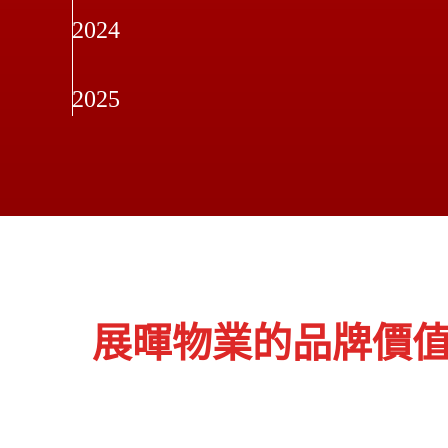
共102宗成交 （租賃78宗； 買賣24宗）
2024
2025
展暉物業的品牌價