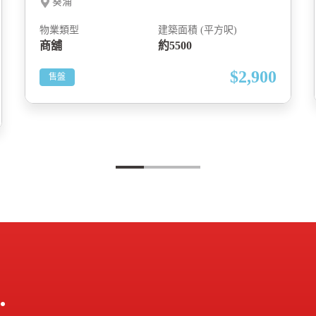
葵涌
物業類型
建築面積 (平方呎)
商舖
約5500
$2,900
售盤
：