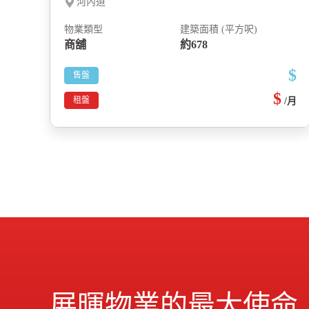
河內道
物業類型
建築面積 (平方呎)
商舖
約678
$
售盤
$
租盤
/月
展暉物業的最大使命