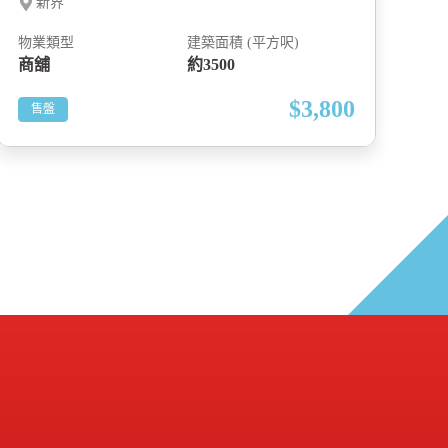
新界
物業類型
建築面積 (平方呎)
物
商舖
約3500
商
$3,800
售盤