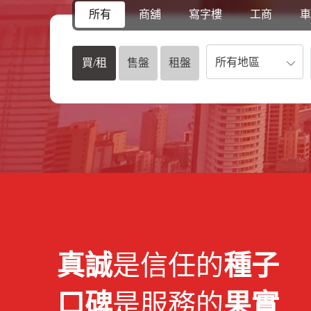
所有
商舖
寫字樓
工商
車
所有地區
買/租
售盤
租盤
真誠
是信任的
種子
口碑
是服務的
果實