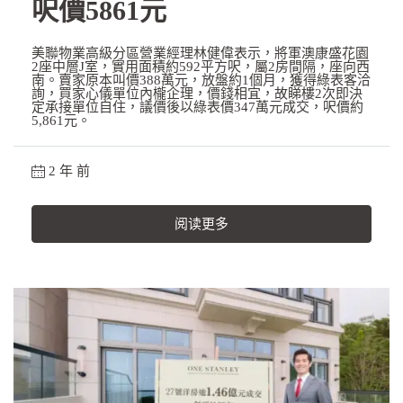
呎價5861元
美聯物業高級分區營業經理林健偉表示，將軍澳康盛花園
2座中層J室，實用面積約592平方呎，屬2房間隔，座向西
南。賣家原本叫價388萬元，放盤約1個月，獲得綠表客洽
詢，買家心儀單位內櫳企理，價錢相宜，故睇樓2次即決
定承接單位自住，議價後以綠表價347萬元成交，呎價約
5,861元。
2 年 前
阅读更多