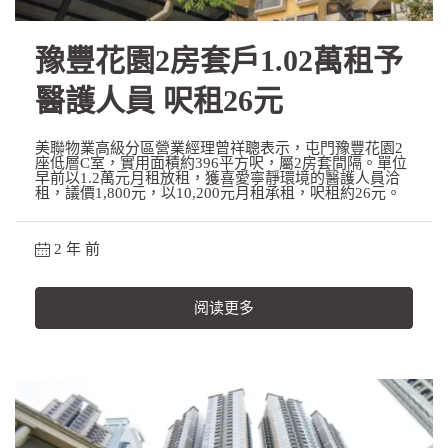
豫豐花園2房套戶1.02萬租予
醫護人員 呎租26元
美聯物業高級分區營業經理曾祥聰表示，屯門豫豐花園2
座低層C室，實用面積約396平方呎，屬2房套間隔。單位
早前以1.2萬元月租放租，獲喜愛寧靜環境的醫護人員洽
租，議價1,800元，以10,200元月租承租，呎租約26元。
2 年 前
阅读更多