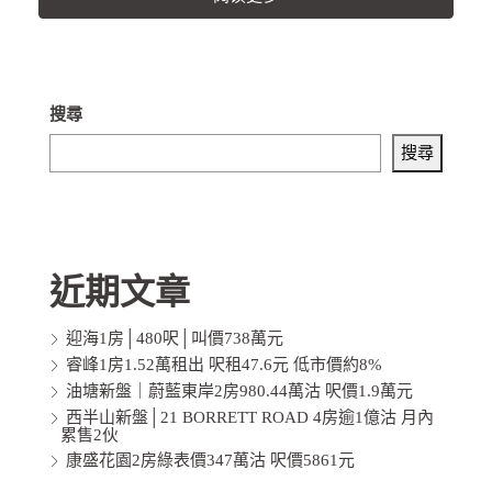
搜尋
搜尋
近期文章
迎海1房│480呎│叫價738萬元
睿峰1房1.52萬租出 呎租47.6元 低市價約8%
油塘新盤｜蔚藍東岸2房980.44萬沽 呎價1.9萬元
西半山新盤│21 BORRETT ROAD 4房逾1億沽 月內
累售2伙
康盛花園2房綠表價347萬沽 呎價5861元