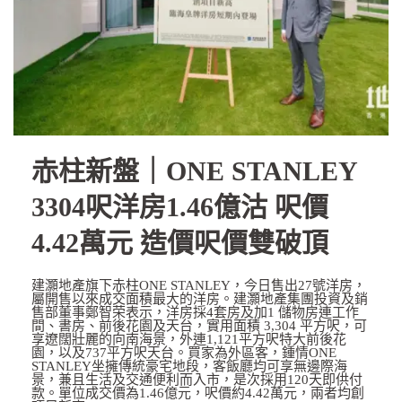
赤柱新盤｜ONE STANLEY
3304呎洋房1.46億沽 呎價
4.42萬元 造價呎價雙破頂
建灝地產旗下赤柱ONE STANLEY，今日售出27號洋房，
屬開售以來成交面積最大的洋房。建灝地產集團投資及銷
售部董事鄭智荣表示，洋房採4套房及加1 儲物房連工作
間、書房、前後花園及天台，實用面積 3,304 平方呎，可
享遼闊壯麗的向南海景，外連1,121平方呎特大前後花
園，以及737平方呎天台。買家為外區客，鍾情ONE
STANLEY坐擁傳統豪宅地段，客飯廳均可享無邊際海
景，兼且生活及交通便利而入市，是次採用120天即供付
款。單位成交價為1.46億元，呎價約4.42萬元，兩者均創