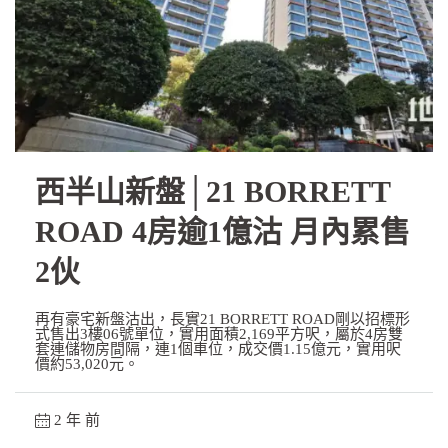
西半山新盤│21 BORRETT
ROAD 4房逾1億沽 月內累售
2伙
再有豪宅新盤沽出，長實21 BORRETT ROAD剛以招標形
式售出3樓06號單位，實用面積2,169平方呎，屬於4房雙
套連儲物房間隔，連1個車位，成交價1.15億元，實用呎
價約53,020元。
2 年 前