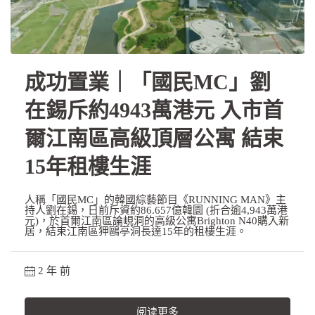
成功置業｜「國民MC」劉
在錫斥約4943萬港元 入市首
爾江南區高級頂層公寓 結束
15年租樓生涯
人稱「國民MC」的韓國綜藝節目《RUNNING MAN》主
持人劉在錫，日前斥資約86.657億韓圜 (折合逾4,943萬港
元)，於首爾江南區論峴洞的高級公寓Brighton N40購入新
居，結束江南區狎鷗亭洞長達15年的租樓生涯。
2 年 前
阅读更多