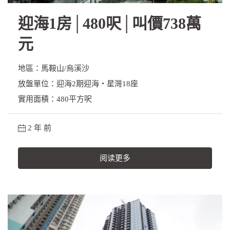
迎海1房│480呎│叫價738萬
元
地區：馬鞍山/烏溪沙
放盤單位：迎海2期迎海‧星灣18座
實用面積：480平方呎
2 年 前
阅读更多