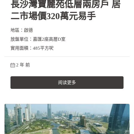
長沙灣寶麗苑低層兩房戶 居
二市場價320萬元易手
地區：啟德
放盤單位：嘉匯2座高層D室
實用面積：485平方呎
2 年 前
阅读更多