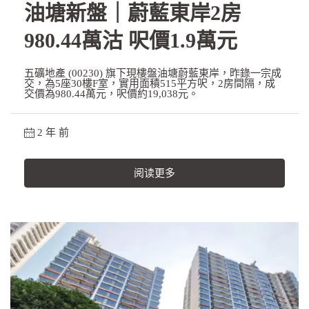
油塘新盤｜蔚藍東岸2房
980.44萬沽 呎價1.9萬元
五礦地產 (00230) 旗下現樓盤油塘蔚藍東岸，昨錄一宗成
交，為5座30樓F室，實用面積515平方呎，2房間隔，成
交價為980.44萬元，呎價約19,038元。
2 年 前
阅读更多