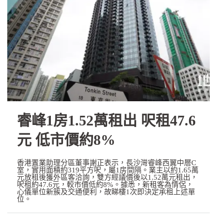
睿峰1房1.52萬租出 呎租47.6
元 低市價約8%
香港置業助理分區董事謝正表示，長沙灣睿峰西翼中層C
室，實用面積約319平方呎，屬1房間隔。業主以約1.65萬
元放租後獲外區客洽詢，雙方經議價後以1.52萬元租出，
呎租約47.6元，較市價低約8%。據悉，新租客為情侶，
心儀單位新簇及交通便利，故睇樓1次即決定承租上述單
位。