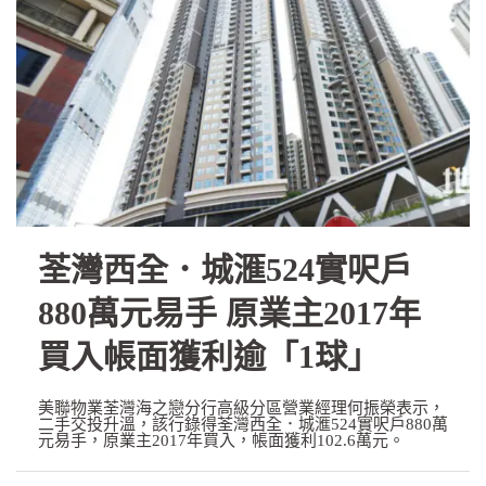
荃灣西全．城滙524實呎戶
880萬元易手 原業主2017年
買入帳面獲利逾「1球」
美聯物業荃灣海之戀分行高級分區營業經理何振榮表示，
二手交投升溫，該行錄得荃灣西全．城滙524實呎戶880萬
元易手，原業主2017年買入，帳面獲利102.6萬元。