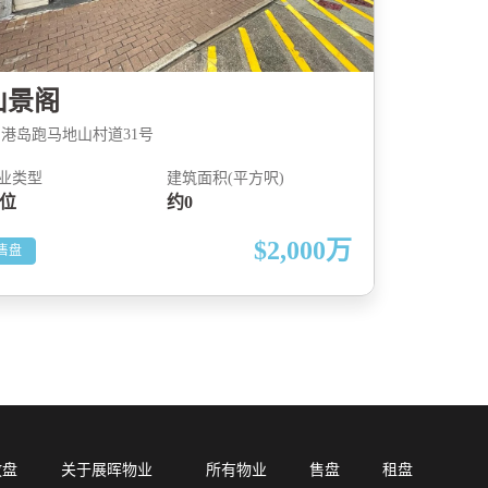
山景阁
港岛跑马地山村道31号
业类型
建筑面积(平方呎)
位
约0
$2,000
万
售盘
放盘
关于展晖物业
所有物业
售盘
租盘