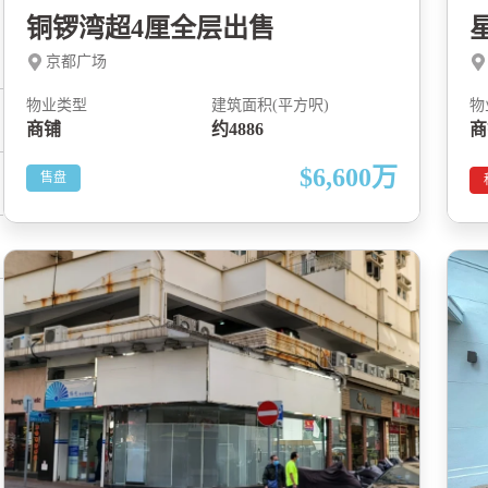
铜锣湾超4厘全层出售
京都广场
物业类型
建筑面积(平方呎)
物
商铺
约4886
商
$6,600
万
售盘