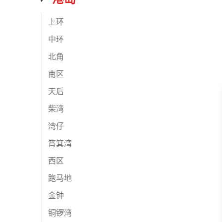
上环
中环
北角
南区
天后
柴湾
湾仔
筲箕湾
西区
跑马地
金钟
铜锣湾