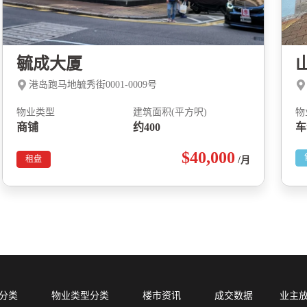
毓成大厦
港岛跑马地毓秀街0001-0009号
物业类型
建筑面积(平方呎)
物
商铺
约400
车
$40,000
租盘
/月
分类
物业类型分类
楼市资讯
成交数据
业主