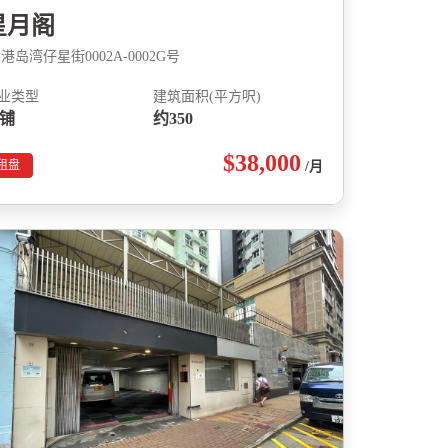
星月阁
港岛湾仔星街0002A-0002G号
业类型
建筑面积(平方呎)
铺
约350
$38,000
租盘
/月