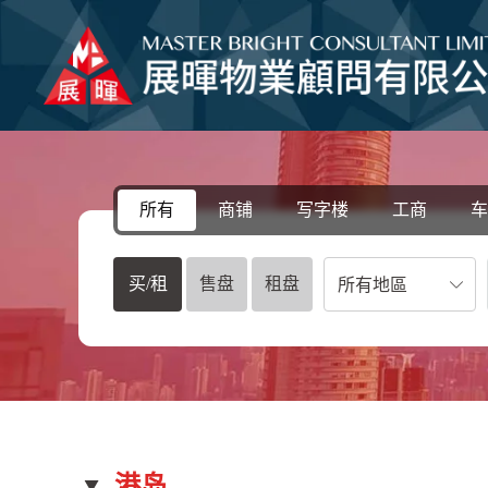
所有
商铺
写字楼
工商
车
买/租
售盘
租盘
所有地區
港岛