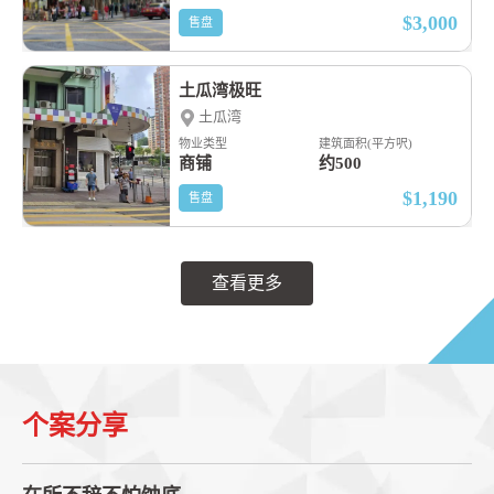
$3,000
售盘
土瓜湾极旺
土瓜湾
物业类型
建筑面积(平方呎)
商铺
约500
$1,190
售盘
查看更多
个案分享