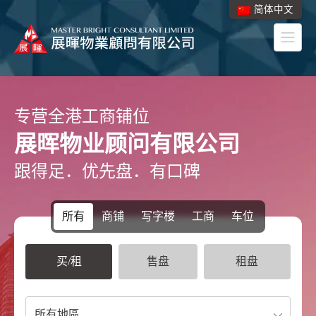
简体中文
专营全港工商铺位
展晖物业顾问有限公司
跟得足．优先盘．有口碑
所有
商铺
写字楼
工商
车位
买/租
售盘
租盘
所有地區