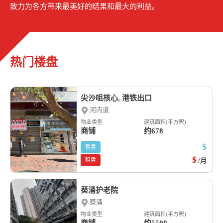
致力为各方带来最美好的结果和最大的利益。
热门楼盘
尖沙咀核心, 港铁出口
河内道
物业类型
建筑面积(平方呎)
商铺
约678
$
售盘
$
租盘
/月
葵涌护老院
葵涌
物业类型
建筑面积(平方呎)