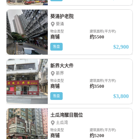
葵涌护老院
葵涌
物业类型
建筑面积(平方呎)
商铺
约5500
$2,900
售盘
新界大大件
新界
物业类型
建筑面积(平方呎)
商铺
约3500
$3,800
售盘
土瓜湾醒目靓位
土瓜湾
物业类型
建筑面积(平方呎)
商铺
约5200