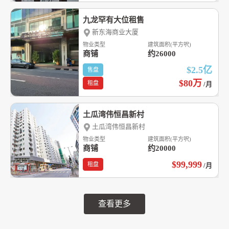
九龙罕有大位租售
新东海商业大厦
物业类型
建筑面积(平方呎)
商铺
约26000
$2.5
亿
售盘
$80
万
租盘
/月
土瓜湾伟恒昌新村
土瓜湾伟恒昌新村
物业类型
建筑面积(平方呎)
商铺
约20000
$99,999
租盘
/月
查看更多