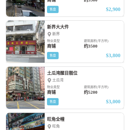
商铺
约5500
$2,900
售盘
新界大大件
新界
物业类型
建筑面积(平方呎)
商铺
约3500
$3,800
售盘
土瓜湾醒目靓位
土瓜湾
物业类型
建筑面积(平方呎)
商铺
约5200
$3,000
售盘
旺角全幢
旺角