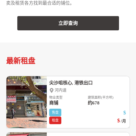
卖及租赁各方找到最合适的铺位。
立即查询
最新租盘
尖沙咀核心, 港铁出口
河内道
物业类型
建筑面积(平方呎)
商铺
约678
$
售盘
$
租盘
/月