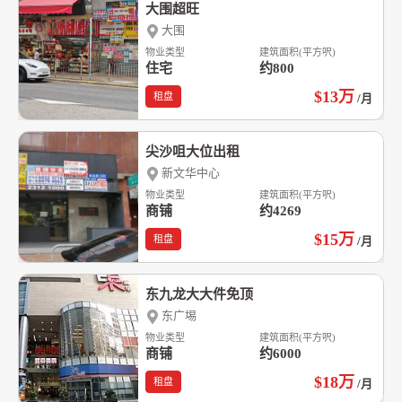
大围超旺
大围
物业类型
建筑面积(平方呎)
住宅
约800
$13
万
租盘
/月
尖沙咀大位出租
新文华中心
物业类型
建筑面积(平方呎)
商铺
约4269
$15
万
租盘
/月
东九龙大大件免顶
东广埸
物业类型
建筑面积(平方呎)
商铺
约6000
$18
万
租盘
/月