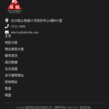
尖沙咀么地道61号冠华中心9楼903室
2312 1000
mbclcs@mbchk.com
主页
地区分类
物业类型分类
楼市资讯
成交数据
业主放盘
关于展晖物业
所有物业
售盘
租盘
© 2024 展晖物业顾问有限公司（牌照号码C-082194）版权所有。