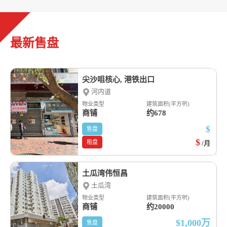
最新售盘
尖沙咀核心, 港铁出口
河内道
物业类型
建筑面积(平方呎)
商铺
约678
$
售盘
$
租盘
/月
土瓜湾伟恒昌
土瓜湾
物业类型
建筑面积(平方呎)
商铺
约20000
$1,000
万
售盘