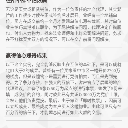
在所不辞不怕蚀底
无论是买卖或租赁铺位，作为一位负责任的地产代理，其实繁
忙的工作很多时候在正式签约后才展开。曾经有一个地铺单
位，买方在成交前约一个月才发现单位电源被截断，其时单位
业主恰巧离港难以联络，为了尽快解决问题，代理决定自掏腰
包，付出人力物力，找来装修师傅和电灯公司解决问题，务求
在不打扰买卖双方的情况下，可以在交吉前将问题解决。
赢得信心赚得成果
以下这个实例，完全能够反映出在互信的基础下，是可以成就
1加1大于2的成果。曾经有一位买家看中市区一幢开价2700万
的楼房，但是该幢物业是需要进行竞价拍卖，而且是先到先
得。为了争分夺秒，在强大的互信下，客户答应了展晖的地产
代理建议，准备了5张以50万为起点的银行本票，签发了5份未
填上成交价的合约，同时彼此已有共识以3000万为竞价上限，
全权让他们负责竞投。最后，由于做到「即时换票」，因而可
以立即成交，最终成功为客户买入这幢物业。由此可见只有在
百分百的信任下，才能瞬息间进行如此大额的交易。