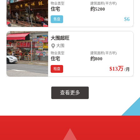
物业类型
建筑面积(平方呎)
住宅
约5200
$6
售盘
大围超旺
大围
物业类型
建筑面积(平方呎)
住宅
约800
$13
万
租盘
/月
查看更多