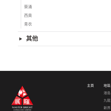
葵涌
西貢
青衣
其他
主頁
地區
港島
九龍
新界