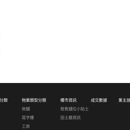
分類
物業類型分類
樓市資訊
成交數據
業主
商舖
租售舖位小貼士
寫字樓
田土廳資訊
工商