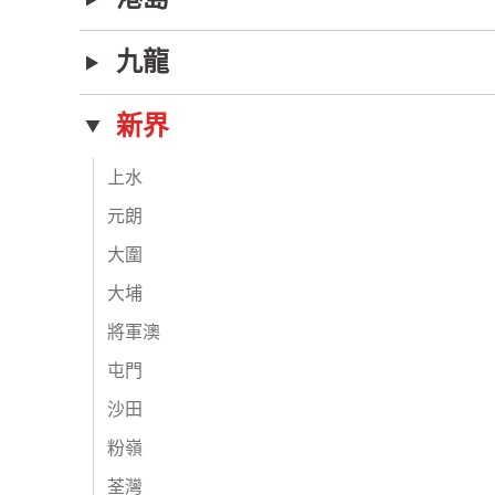
九龍
新界
上水
元朗
大圍
大埔
將軍澳
屯門
沙田
粉嶺
荃灣