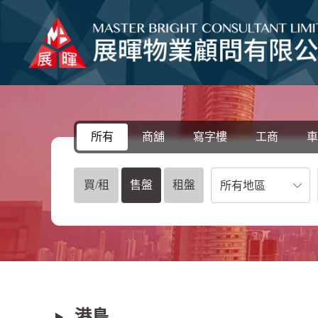
所有
商舖
寫字樓
工商
車
買/租
售盤
租盤
所有地區
港島