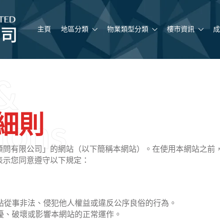
主頁
地區分類
物業類型分類
樓市資訊
成
&
ions
細則
顧問有限公司」的網站（以下簡稱本網站）。在使用本網站之前
表示您同意遵守以下規定：
站從事非法、侵犯他人權益或違反公序良俗的行為。
擾、破壞或影響本網站的正常運作。