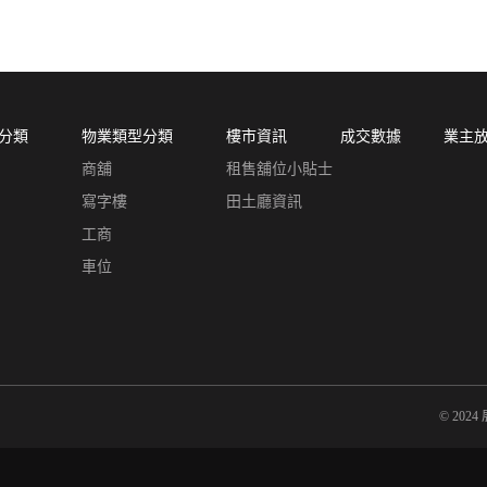
分類
物業類型分類
樓市資訊
成交數據
業主
商舖
租售舖位小貼士
寫字樓
田土廳資訊
工商
車位
© 20