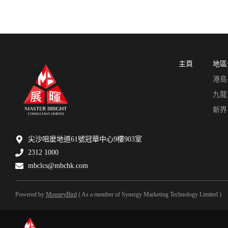
主頁
地區
港島
九龍
新界
尖沙咀麼地道61號冠華中心9樓903室
2312 1000
mbclcs@mbchk.com
Powered by
MooneyBird
( As a member of Synergy Marketing Technology Limited )