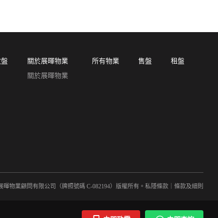
放盤
關於展暉物業
所有物業
售盤
租盤
關於展暉物業
24 展暉物業顧問有限公司（牌照號碼 C-082194）版權所有。
私隱條款
｜
條款及細則