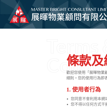
Terms 
Condit
條款及
歡迎您使用「展暉物業
細則。您的使用行為即
1. 使用者行為
您同意不會利用本網
您不得以任何方式干