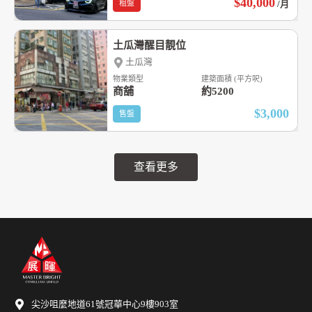
$40,000
租盤
/月
土瓜灣醒目靚位
土瓜灣
物業類型
建築面積 (平方呎)
商舖
約5200
$3,000
售盤
查看更多
尖沙咀麼地道61號冠華中心9樓903室