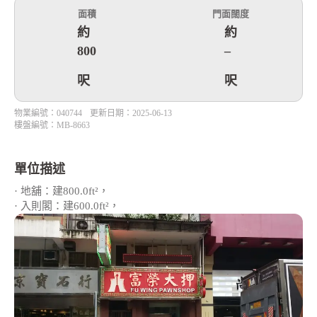
面積
門面闊度
約
約
800
–
呎
呎
物業編號：040744
更新日期：2025-06-13
樓盤編號：MB-8663
單位描述
· 地舖：建800.0ft²，
· 入則閣：建600.0ft²，