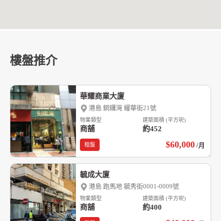
樓盤推介
華耀商業大廈
港島 銅鑼灣 耀華街21號
物業類型
建築面積 (平方呎)
商舖
約452
$60,000
租盤
/月
毓成大廈
港島 跑馬地 毓秀街0001-0009號
物業類型
建築面積 (平方呎)
商舖
約400