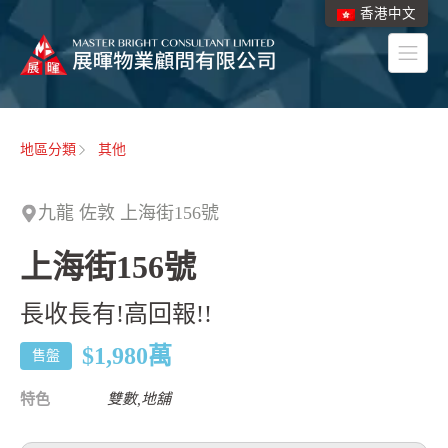
香港中文
地區分類
其他
九龍 佐敦 上海街156號
上海街156號
長收長有!高回報!!
$1,980
萬
售盤
特色
雙數,地舖