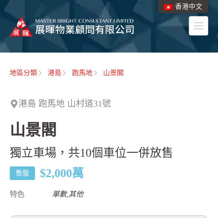
香港中文
地區分類
港島
跑馬地
山景閣
港島 跑馬地 山村道31號
山景閣
獨立車場，共10個車位一併放售
$2,000
萬
售盤
特色
單數,其他