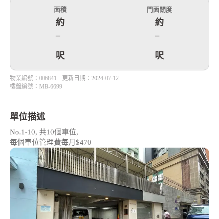
面積
門面闊度
約
約
–
–
呎
呎
物業編號：006841
更新日期：2024-07-12
樓盤編號：MB-6699
單位描述
No.1-10, 共10個車位,
每個車位管理費每月$470