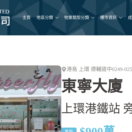
主頁
地區分類
物業類型分類
樓市資訊
成
港島 上環 德輔道中0249-02
東寧大廈
上環港鐵站 旁
$900
萬
售盤