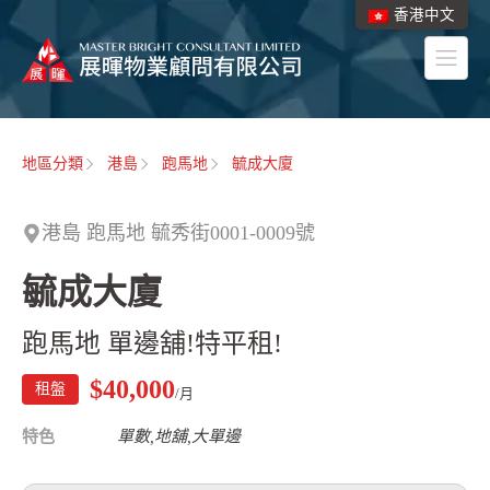
香港中文
地區分類
港島
跑馬地
毓成大廈
港島 跑馬地 毓秀街0001-0009號
毓成大廈
跑馬地 單邊舖!特平租!
$40,000
租盤
/月
特色
單數,地舖,大單邊