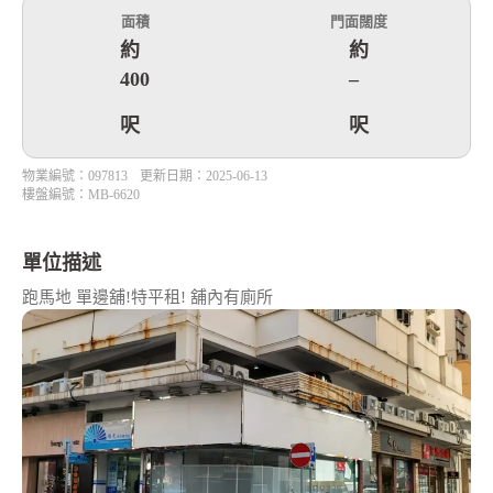
面積
門面闊度
約
約
400
–
呎
呎
物業編號：097813
更新日期：2025-06-13
樓盤編號：MB-6620
單位描述
跑馬地 單邊舖!特平租! 舖內有廁所