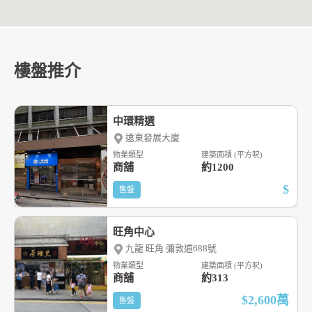
樓盤推介
中環精選
遠東發展大廈
物業類型
建築面積 (平方呎)
商舖
約1200
$
售盤
旺角中心
九龍 旺角 彌敦道688號
物業類型
建築面積 (平方呎)
商舖
約313
$2,600
萬
售盤