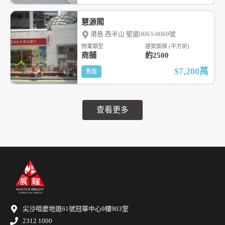
慧源閣
港島 西半山 堅道0063-0069號
物業類型
建築面積 (平方呎)
商舖
約2500
$7,200
萬
售盤
查看更多
尖沙咀麼地道61號冠華中心9樓903室
2312 1000