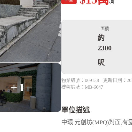
/月
面積
約
2300
呎
物業編號：069138
更新日期：2024
+1
樓盤編號：MB-6647
單位描述
中環 元創坊(MPQ)對面,