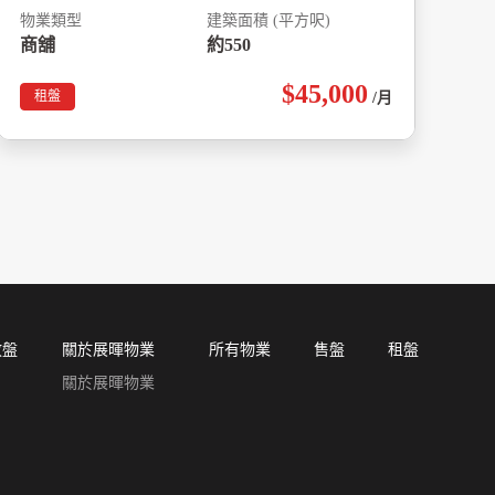
物業類型
建築面積 (平方呎)
商舖
約550
$45,000
租盤
/月
放盤
關於展暉物業
所有物業
售盤
租盤
關於展暉物業