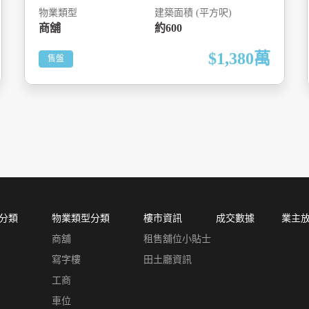
物業類型
建築面積 (平方呎)
商舖
約600
$1,380
萬
售盤
分類
物業類型分類
樓市資訊
成交數據
業主
商舖
租售舖位小貼士
寫字樓
田土廳資訊
工商
車位