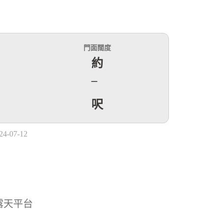
門面闊度
約
–
呎
-07-12
有露天平台