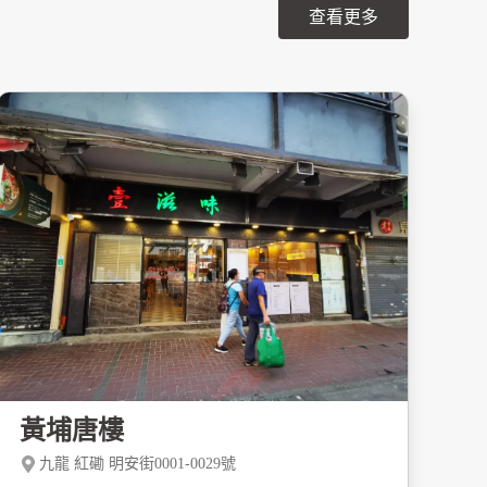
查看更多
黃埔唐樓
九龍 紅磡 明安街0001-0029號