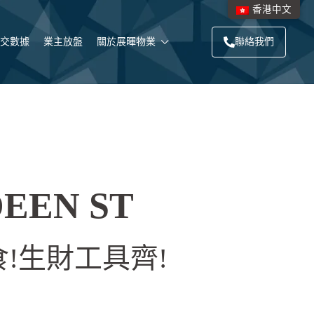
香港中文
交數據
業主放盤
關於展暉物業
聯絡我們
DEEN ST
!生財工具齊!