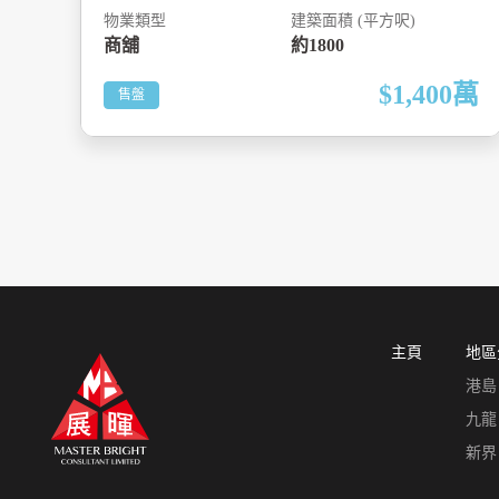
物業類型
建築面積 (平方呎)
商舖
約1800
$1,400
萬
售盤
主頁
地區
港島
九龍
新界