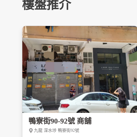
樓盤推介
鴨寮街90-92號 商舖
九龍 深水埗 鴨寮街92號