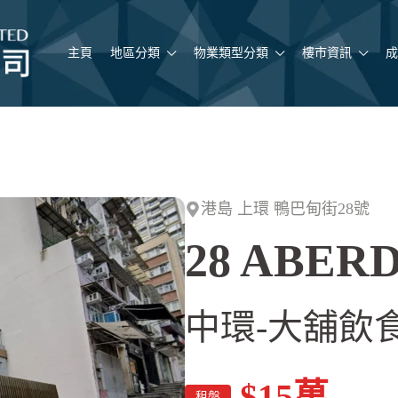
主頁
地區分類
物業類型分類
樓市資訊
成
港島 上環 鴨巴甸街28號
28 ABER
中環-大舖飲食
$15
萬
租盤