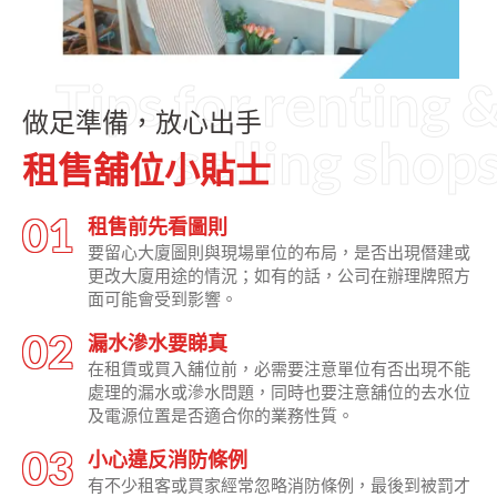
Tips for renting 
做足準備，放心出手
selling shop
租售舖位小貼士
租售前先看圖則
要留心大廈圖則與現場單位的布局，是否出現僭建或
更改大廈用途的情況；如有的話，公司在辦理牌照方
面可能會受到影響。
漏水滲水要睇真
在租賃或買入舖位前，必需要注意單位有否出現不能
處理的漏水或滲水問題，同時也要注意舖位的去水位
及電源位置是否適合你的業務性質。
小心違反消防條例
有不少租客或買家經常忽略消防條例，最後到被罰才