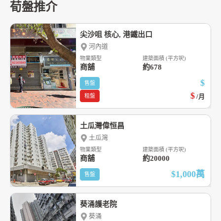
荀盤推介
尖沙咀 核心, 港鐵出口
河內道
物業類型
建築面積 (平方呎)
商舖
約678
$
售盤
$
租盤
/月
土瓜灣偉恒昌
土瓜灣
物業類型
建築面積 (平方呎)
商舖
約20000
$1,000
萬
售盤
葵涌護老院
葵涌