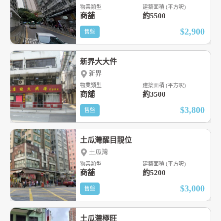
物業類型
建築面積 (平方呎)
商舖
約5500
$2,900
售盤
新界大大件
新界
物業類型
建築面積 (平方呎)
商舖
約3500
$3,800
售盤
土瓜灣醒目靚位
土瓜灣
物業類型
建築面積 (平方呎)
商舖
約5200
$3,000
售盤
土瓜灣極旺