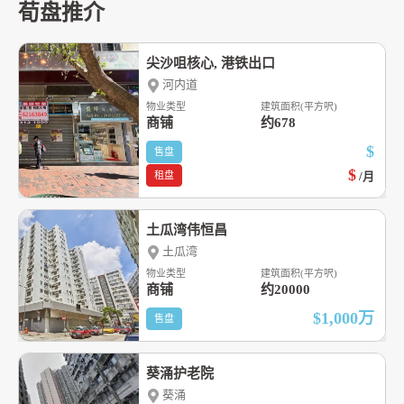
荀盘推介
尖沙咀核心, 港铁出口
河内道
物业类型
建筑面积(平方呎)
商铺
约678
$
售盘
$
租盘
/月
土瓜湾伟恒昌
土瓜湾
物业类型
建筑面积(平方呎)
商铺
约20000
$1,000
万
售盘
葵涌护老院
葵涌