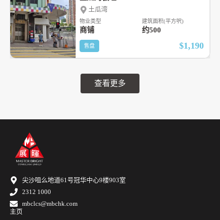
土瓜湾
物业类型
建筑面积(平方呎)
商铺
约500
$1,190
售盘
查看更多
尖沙咀么地道61号冠华中心9楼903室
2312 1000
mbclcs@mbchk.com
主页