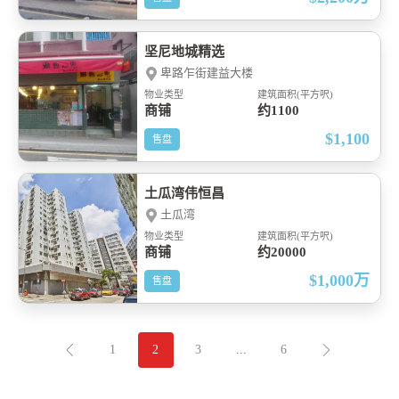
坚尼地城精选
卑路乍街建益大楼
物业类型
建筑面积(平方呎)
商铺
约1100
$1,100
售盘
土瓜湾伟恒昌
土瓜湾
物业类型
建筑面积(平方呎)
商铺
约20000
$1,000
万
售盘
1
2
3
...
6