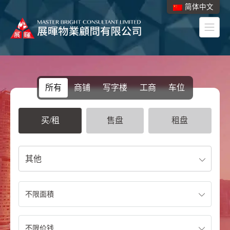
简体中文
所有
商铺
写字楼
工商
车位
买/租
售盘
租盘
其他
不限面積
不限价钱