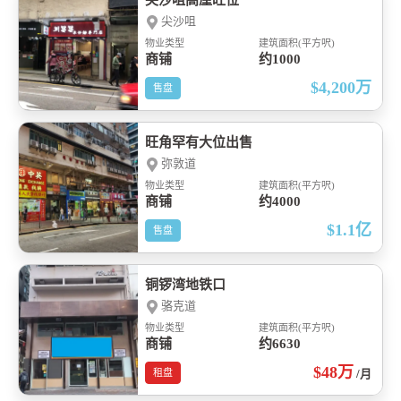
尖沙咀高厘旺位
尖沙咀
物业类型
建筑面积(平方呎)
商铺
约1000
$4,200
万
售盘
旺角罕有大位出售
弥敦道
物业类型
建筑面积(平方呎)
商铺
约4000
$1.1
亿
售盘
铜锣湾地铁口
骆克道
物业类型
建筑面积(平方呎)
商铺
约6630
$48
万
租盘
/月