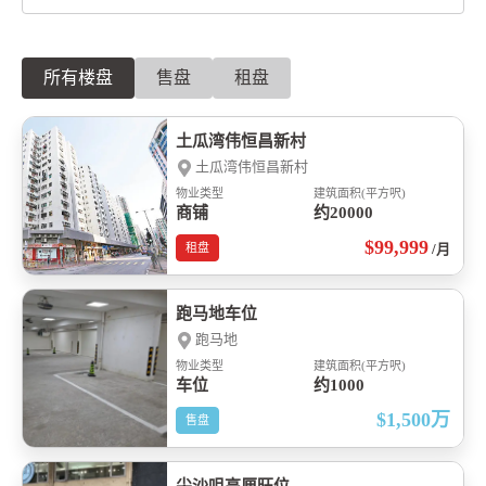
所有楼盘
售盘
租盘
土瓜湾伟恒昌新村
土瓜湾伟恒昌新村
物业类型
建筑面积(平方呎)
商铺
约20000
$99,999
租盘
/月
跑马地车位
跑马地
物业类型
建筑面积(平方呎)
车位
约1000
$1,500
万
售盘