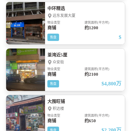
中环精选
远东发展大厦
物业类型
建筑面积(平方呎)
商铺
约1200
$
售盘
荃湾近5厘
众安街
物业类型
建筑面积(平方呎)
商铺
约2100
$4,800
万
售盘
大围旺铺
积达楼
物业类型
建筑面积(平方呎)
商铺
约650
$2,200
万
售盘