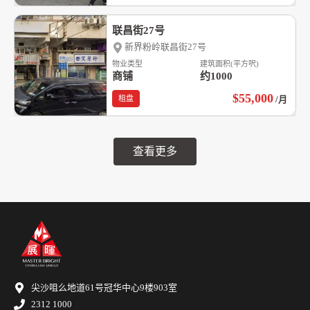
联昌街27号
新界粉岭联昌街27号
物业类型
建筑面积(平方呎)
商铺
约1000
$55,000
租盘
/月
查看更多
尖沙咀么地道61号冠华中心9楼903室
2312 1000