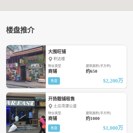
楼盘推介
大围旺铺
积达楼
物业类型
建筑面积(平方呎)
商铺
约650
$2,200
万
售盘
开扬靓铺租售
土瓜湾谭公道
物业类型
建筑面积(平方呎)
商铺
约1000
$1,000
万
售盘