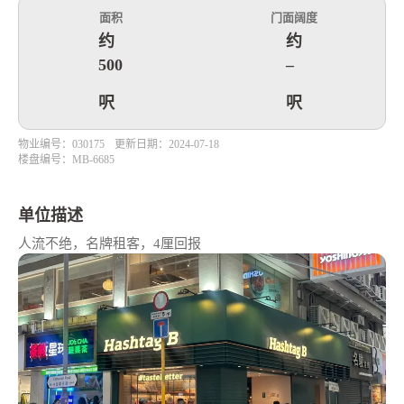
面积
门面阔度
约
约
500
–
呎
呎
物业编号：030175
更新日期：2024-07-18
楼盘编号：MB-6685
单位描述
人流不绝，名牌租客，4厘回报