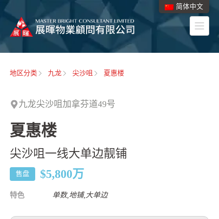
简体中文
地区分类
九龙
尖沙咀
夏惠楼
九龙尖沙咀加拿芬道49号
夏惠楼
尖沙咀一线大单边靓铺
$5,800
万
售盘
特色
单数,地铺,大单边