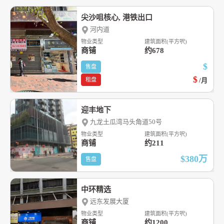
尖沙咀核心, 港铁出口
河内道
物业类型
建筑面积(平方呎)
商铺
约678
$
售盘
$
租盘
/月
迎丰地下
九龙土瓜湾马头角道50号
物业类型
建筑面积(平方呎)
商铺
约211
$380
万
售盘
中环精选
远东发展大厦
物业类型
建筑面积(平方呎)
商铺
约1200