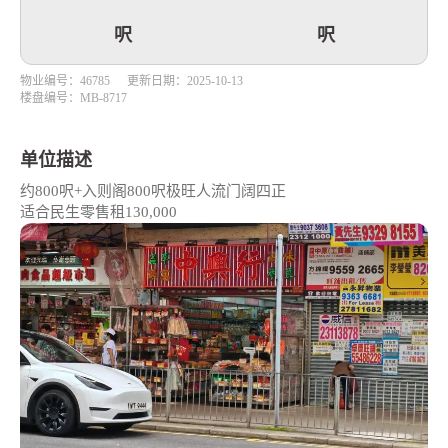
呎
呎
物业编号：46785
更新日期：2025-10-13
楼盘编号：MB-8717
单位描述
约800呎+入则阁800呎极旺人流门阔四正
适合民生零售租130,000