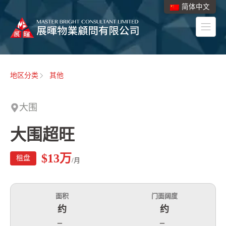
简体中文
地区分类
其他
大围
大围超旺
$13
万
租盘
/月
面积
门面阔度
约
约
–
–