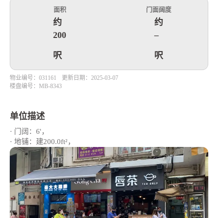
面积
门面阔度
约
约
200
–
呎
呎
物业编号：031161
更新日期：2025-03-07
楼盘编号：MB-8343
单位描述
· 门阔：6'，
· 地铺：建200.0ft²，