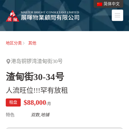
简体中文
地区分类
其他
港岛铜锣湾渣甸街30号
渣甸街30-34号
人流旺位!!!罕有放租
$88,000
租盘
/月
特色
双数,地铺