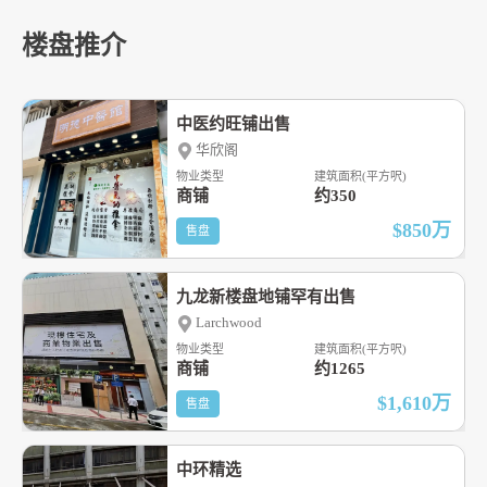
楼盘推介
中医约旺铺出售
华欣阁
物业类型
建筑面积(平方呎)
商铺
约350
$850
万
售盘
九龙新楼盘地铺罕有出售
Larchwood
物业类型
建筑面积(平方呎)
商铺
约1265
$1,610
万
售盘
中环精选