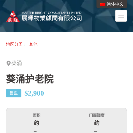
简体中文
地区分类
其他
葵涌
葵涌护老院
$2,900
售盘
面积
门面阔度
约
约
–
–