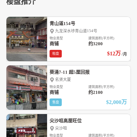
楼盘推介
青山道154号
九龙深水埗青山道154号
物业类型
建筑面积(平方呎)
商铺
约3200
$12
万
租盘
/月
葵涌7-11 超5厘回报
名贤大厦
物业类型
建筑面积(平方呎)
商铺
约2100
$2,000
万
售盘
尖沙咀高厘旺位
尖沙咀
物业类型
建筑面积(平方呎)