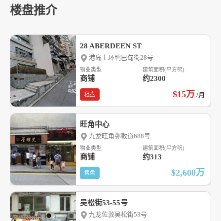
楼盘推介
28 ABERDEEN ST
港岛上环鸭巴甸街28号
物业类型
建筑面积(平方呎)
商铺
约2300
$15
万
租盘
/月
旺角中心
九龙旺角弥敦道688号
物业类型
建筑面积(平方呎)
商铺
约313
$2,600
万
售盘
吴松街53-55号
九龙佐敦吴松街53号