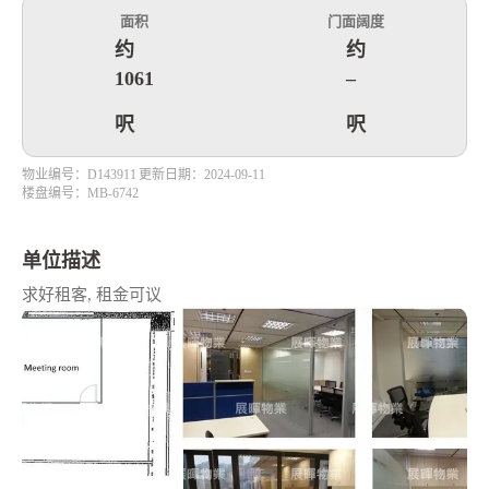
面积
门面阔度
约
约
1061
–
呎
呎
物业编号：D143911
更新日期：2024-09-11
楼盘编号：MB-6742
单位描述
求好租客, 租金可议