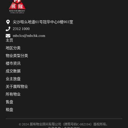
尖沙咀么地道61号冠华中心9楼903室
2312 1000
mbclcs@mbchk.com
主页
地区分类
物业类型分类
楼市资讯
成交数据
业主放盘
关于展晖物业
所有物业
售盘
租盘
© 2024 展晖物业顾问有限公司（牌照号码C-082194）版权所有。