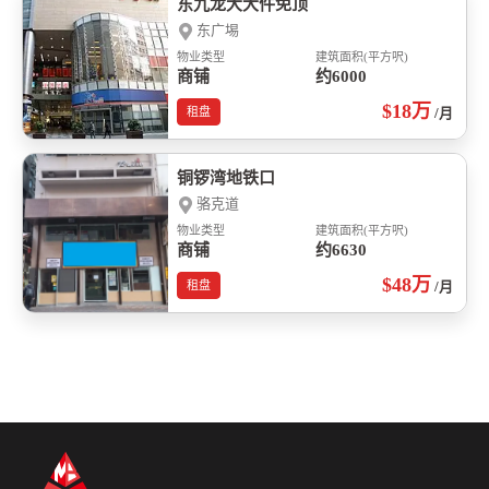
东九龙大大件免顶
东广埸
物业类型
建筑面积(平方呎)
商铺
约6000
$18
万
租盘
/月
铜锣湾地铁口
骆克道
物业类型
建筑面积(平方呎)
商铺
约6630
$48
万
租盘
/月