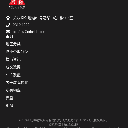
尖沙咀么地道61号冠华中心9楼903室
2312 1000
mbclcs@mbchk.com
主页
地区分类
物业类型分类
楼市资讯
成交数据
业主放盘
关于展晖物业
所有物业
售盘
租盘
© 2024 展晖物业顾问有限公司（牌照号码C-082194）版权所有。
私隐条款
｜
条款及细则