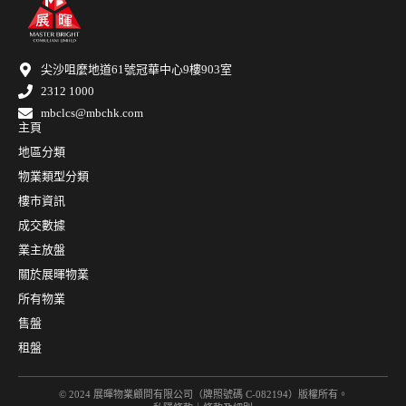
尖沙咀麼地道61號冠華中心9樓903室
2312 1000
mbclcs@mbchk.com
主頁
地區分類
物業類型分類
樓市資訊
成交數據
業主放盤
關於展暉物業
所有物業
售盤
租盤
© 2024 展暉物業顧問有限公司（牌照號碼 C-082194）版權所有。