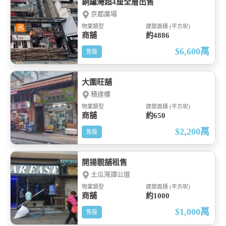
銅鑼灣超4厘全層出售
京都廣場
物業類型
建築面積 (平方呎)
商舖
約4886
$6,600
萬
售盤
大圍旺舖
積達樓
物業類型
建築面積 (平方呎)
商舖
約650
$2,200
萬
售盤
開揚靚舖租售
土瓜灣譚公道
物業類型
建築面積 (平方呎)
商舖
約1000
$1,000
萬
售盤