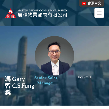
香港中文
馮
Gary
Senior Sales
E-336251
Manager
智
C.S.Fung
燊