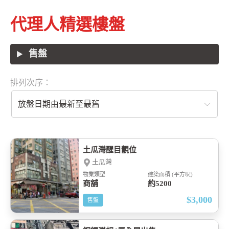
代理人精選樓盤
售盤
排列次序：
放盤日期由最新至最舊
土瓜灣醒目靚位
土瓜灣
物業類型
建築面積 (平方呎)
商舖
約5200
$3,000
售盤