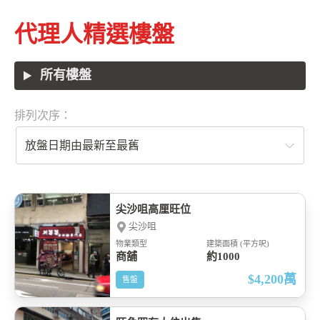
代理人精選樓盤
所有樓盤
排列次序：
放盤日期由最新至最舊
尖沙咀高厘旺位
尖沙咀
物業類型
建築面積 (平方呎)
商舖
約1000
$4,200
萬
售盤