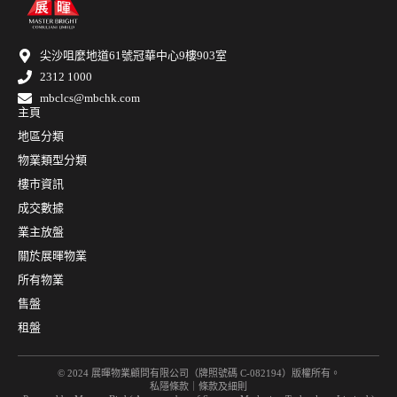
尖沙咀麼地道61號冠華中心9樓903室
2312 1000
mbclcs@mbchk.com
主頁
地區分類
物業類型分類
樓市資訊
成交數據
業主放盤
關於展暉物業
所有物業
售盤
租盤
© 2024 展暉物業顧問有限公司（牌照號碼 C-082194）版權所有。
私隱條款
｜
條款及細則