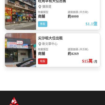
旺角罕有大位出售
彌敦道
物業類型
建築面積 (平方呎)
商舖
約4000
$1.1
億
售盤
尖沙咀大位出租
新文華中心
物業類型
建築面積 (平方呎)
商舖
約4269
$15
萬
租盤
/月