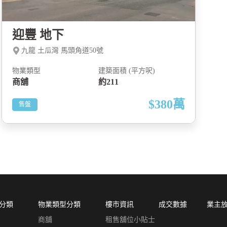
迎豐 地下
九龍 土瓜灣 馬頭角道50號
物業類型
建築面積 (平方呎)
商舖
約211
$380
萬
售盤
分類
物業類型分類
樓市資訊
成交數據
業主
商舖
租售舖位小貼士