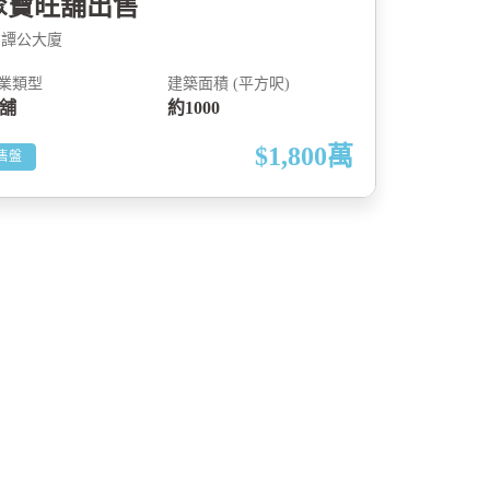
聚寶旺舖出售
譚公大廈
業類型
建築面積 (平方呎)
舖
約1000
$1,800
萬
售盤