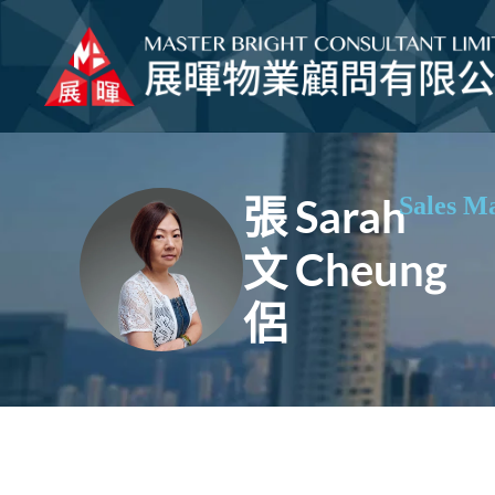
張
Sarah
Sales M
文
Cheung
侶