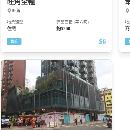
旺角全幢
旺角
物業類型
建築面積 (平方呎)
物
住宅
約5200
商
$6
售盤