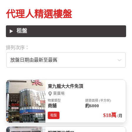
代理人精選樓盤
租盤
排列次序：
放盤日期由最新至最舊
東九龍大大件免頂
東廣埸
物業類型
建築面積 (平方呎)
商舖
約6000
$18
萬
租盤
/月