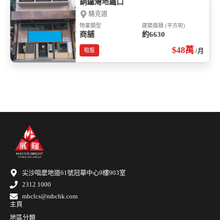
銅鑼灣地鐵口
駱克道
物業類型
建築面積 (平方呎)
商舖
約6630
$48
萬
租盤
/月
尖沙咀麼地道61號冠華中心9樓903室
2312 1000
mbclcs@mbchk.com
主頁
地區分類